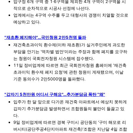
압구정 6개 구역 중 1·6구역을 제외한 4개 구역이 2구역을 시
작으로 순차적으로 시공사 선정에 나선다.
업계에서는 4구역 수주를 두고 대형사의 경쟁이 치열할 것으로
예상하고 있다.
"재초환 폐지해야"…국민청원 2만5천명 돌파
재건축초과이익 환수제(이하 재초환)가 실거주민에게 과도한
부담을 안기는 '역차별 법안'이라는 주장과 함께 폐지를 요구하
는 청원이 국회전자청원 시스템에 접수됐다.
11일 정비업계에 따르면 최근 국회전자청원 홈페이에 '재건축
초과이익 환수제 폐지 요청'에 관한 청원이 게재됐으며, 이날
기준 동의수가 2만5000명을 돌파했다.
"갑자기 5천만원 어디서 구해요"…추가분담금 폭탄 "왜"
입주가 한 달 앞으로 다가온 재건죽 아파트에서 예상치 못하게
갑자기 추가분담금 발생하면서 조합원들의 불만이 들끓고 있
다.
9일 정비업계에 따르면 경북 구미시 공단동의 '구미 해모로 리
버시티(공단주공4단지아파트 재건축)'조합은 지난달 4일 조합