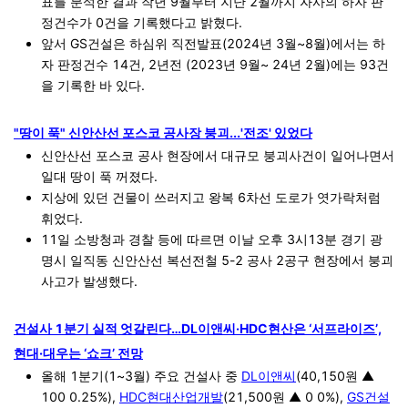
표를 분석한 결과 작년 9월부터 지난 2월까지 자사의 하자 판
정건수가 0건을 기록했다고 밝혔다.
앞서 GS건설은 하심위 직전발표(2024년 3월~8월)에서는 하
자 판정건수 14건, 2년전 (2023년 9월~ 24년 2월)에는 93건
을 기록한 바 있다.
"땅이 푹" 신안산선 포스코 공사장 붕괴...'전조' 있었다
신안산선 포스코 공사 현장에서 대규모 붕괴사건이 일어나면서
일대 땅이 푹 꺼졌다.
지상에 있던 건물이 쓰러지고 왕복 6차선 도로가 엿가락처럼
휘었다.
11일 소방청과 경찰 등에 따르면 이날 오후 3시13분 경기 광
명시 일직동 신안산선 복선전철 5-2 공사 2공구 현장에서 붕괴
사고가 발생했다.
건설사 1분기 실적 엇갈린다…DL이앤씨·HDC현산은 ‘서프라이즈’,
현대·대우는 ‘쇼크’ 전망
올해 1분기(1~3월) 주요 건설사 중
DL이앤씨
(40,150원 ▲
100 0.25%),
HDC현대산업개발
(21,500원 ▲ 0 0%),
GS건설