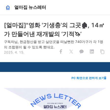
얼마집 뉴스레터
[얼마집]"영화 ‘기생충’의 그곳🏚️, 14㎡
가 만들어낸 재개발의 ‘기적🦄’
구독자님, 현금청산을 받고 살던곳을 떠날뻔한 740가구가 각 1명
의 조합원이 될 수 있도록 했대요.
2025. 4. 15.
PC 화면으로 편하게 보기
🖥️