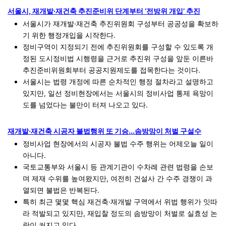
서울시, 재개발·재건축 추진준비위 단계부터 ‘전방위 개입’ 추진
서울시가 재개발·재건축 추진위원회 구성부터 공공성을 확보하
기 위한 행정개입을 시작한다.
정비구역이 지정되기 전에 추진위원회를 구성할 수 있도록 개
정된 도시정비법 시행령을 근거로 추진위 구성을 앞둔 이른바
추진준비위원회부터 공공지원제도를 접목한다는 것이다.
서울시는 법령 개정에 따른 순차적인 행정 절차라고 설명하고
있지만, 일선 정비현장에서는 서울시의 정비사업 통제 욕망이
도를 넘었다는 불만이 터져 나오고 있다.
재개발·재건축 시공자 불법행위 또 기승...솜방망이 처벌 구설수
정비사업 현장에서의 시공자 불법 수주 행위는 어제오늘 일이
아니다.
국토교통부와 서울시 등 관계기관이 수차례 관련 법령을 손보
며 제재 수위를 높여왔지만, 여전히 건설사 간 수주 경쟁이 과
열되면 불법은 반복된다.
특히 최근 몇몇 핵심 재건축·재개발 구역에서 위법 행위가 잇따
라 적발되고 있지만, 재입찰 정도의 솜방망이 처벌로 실효성 논
란이 커지고 있다