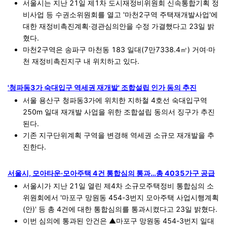
서울시는 지난 21일 제1차 도시재정비위원회 신속통합기획 정
비사업 등 수권소위원회를 열고 '마천2구역 주택재개발사업'에
대한 재정비촉진계획·경관심의안을 수정 가결했다고 23일 밝
혔다.
마천2구역은 송파구 마천동 183 일대(7만7338.4㎡) 거여·마
천 재정비촉진지구 내 위치하고 있다.
'청파동3가 숙대입구 역세권 재개발' 조합설립 인가 동의 추진
서울 용산구 청파동3가에 위치한 지하철 4호선 숙대입구역
250m 일대 재개발 사업을 위한 조합설립 동의서 징구가 추진
된다.
기존 지구단위계획 구역을 변경해 역세권 소규모 재개발을 추
진한다.
서울시, 모아타운·모아주택 4건 통합심의 통과…총 4035가구 공급
서울시가 지난 21일 열린 제4차 소규모주택정비 통합심의 소
위원회에서 '마포구 망원동 454-3번지 모아주택 사업시행계획
(안)' 등 총 4건에 대한 통합심의를 통과시켰다고 23일 밝혔다.
이번 심의에 통과된 안건은 ▲마포구 망원동 454-3번지 일대