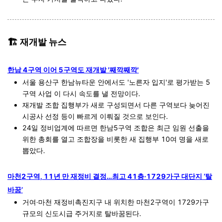
🏗️ 재개발 뉴스
한남 4구역 이어 5구역도 재개발 '째깍째깍'
서울 용산구 한남뉴타운 안에서도 '노른자 입지'로 평가받는 5
구역 사업 이 다시 속도를 낼 전망이다.
재개발 조합 집행부가 새로 구성되면서 다른 구역보다 늦어진
시공사 선정 등이 빠르게 이뤄질 것으로 보인다.
24일 정비업계에 따르면 한남5구역 조합은 최근 임원 선출을
위한 총회를 열고 조합장을 비롯한 새 집행부 10여 명을 새로
뽑았다.
마천2구역, 11년 만 재정비 결정…최고 41층·1729가구 대단지 ‘탈
바꿈’
거여·마천 재정비촉진지구 내 위치한 마천2구역이 1729가구
규모의 신도시급 주거지로 탈바꿈된다.