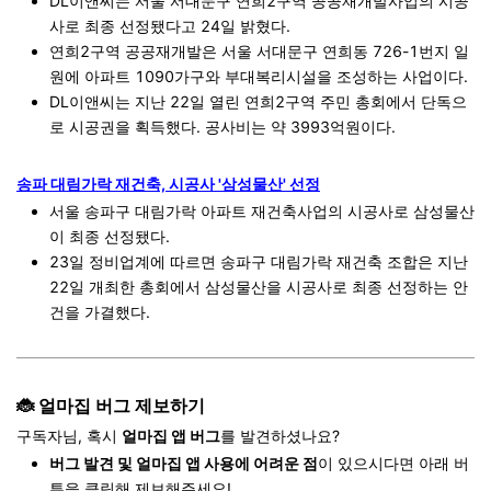
DL이앤씨는 서울 서대문구 연희2구역 공공재개발사업의 시공
사로 최종 선정됐다고 24일 밝혔다.
연희2구역 공공재개발은 서울 서대문구 연희동 726-1번지 일
원에 아파트 1090가구와 부대복리시설을 조성하는 사업이다.
DL이앤씨는 지난 22일 열린 연희2구역 주민 총회에서 단독으
로 시공권을 획득했다. 공사비는 약 3993억원이다.
송파 대림가락 재건축, 시공사 '삼성물산' 선정
서울 송파구 대림가락 아파트 재건축사업의 시공사로 삼성물산
이 최종 선정됐다.
23일 정비업계에 따르면 송파구 대림가락 재건축 조합은 지난
22일 개최한 총회에서 삼성물산을 시공사로 최종 선정하는 안
건을 가결했다.
🐞
얼마집 버그 제보하기
구독자님, 혹시
얼마집 앱 버그
를 발견하셨나요?
버그 발견 및 얼마집 앱 사용에 어려운 점
이 있으시다면 아래 버
튼을 클릭해 제보해주세요!