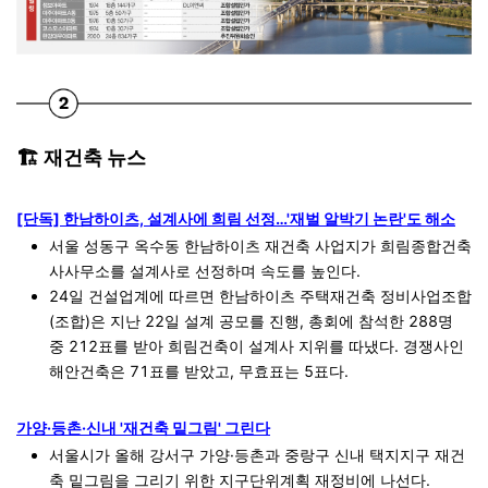
🏗️ 재건축 뉴스
[단독] 한남하이츠, 설계사에 희림 선정…'재벌 알박기 논란'도 해소
서울 성동구 옥수동 한남하이츠 재건축 사업지가 희림종합건축
사사무소를 설계사로 선정하며 속도를 높인다.
24일 건설업계에 따르면 한남하이츠 주택재건축 정비사업조합
(조합)은 지난 22일 설계 공모를 진행, 총회에 참석한 288명
중 212표를 받아 희림건축이 설계사 지위를 따냈다. 경쟁사인
해안건축은 71표를 받았고, 무효표는 5표다.
가양·등촌·신내 '재건축 밑그림' 그린다
서울시가 올해 강서구 가양·등촌과 중랑구 신내 택지지구 재건
축 밑그림을 그리기 위한 지구단위계획 재정비에 나선다.