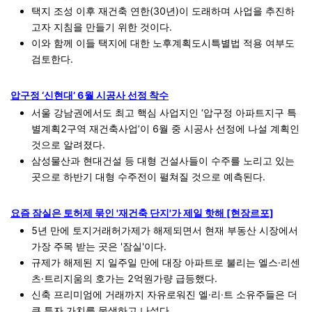
택지 조성 이후 재건축 연한(30년)이 도래하며 사업을 추진하
고자 지침을 만들기 위한 것이다.
이와 함께 이들 택지에 대한 노후계획도시특별법 적용 여부도
검토한다.
압구정 ‘신현대’ 6월 시공사 선정 착수
서울 강남권에서도 최고 핵심 사업지인 ‘압구정 아파트지구 특
별계획2구역 재건축사업’이 6월 중 시공사 선정에 나설 계획인
것으로 알려졌다.
삼성물산과 현대건설 등 대형 건설사들이 수주를 노리고 있는
곳으로 하반기 대형 수주전이 펼쳐질 것으로 예측된다.
요즘 잠실은 토허제 묶인 '재건축 단지'가 제일 핫해 [현장르포]
5년 만에 토지거래허가제가 해제되면서 현재 부동산 시장에서
가장 주목 받는 곳은 '잠실'이다.
규제가 해제된 지 일주일 만에 대장 아파트로 불리는 엘스·리센
츠·트리지움의 호가는 2억원가량 급등했다.
신축 프리미엄에 거래까지 자유로워진 엘·리·트 소유주들은 더
큰 투자 가치를 물색하고 나섰다.